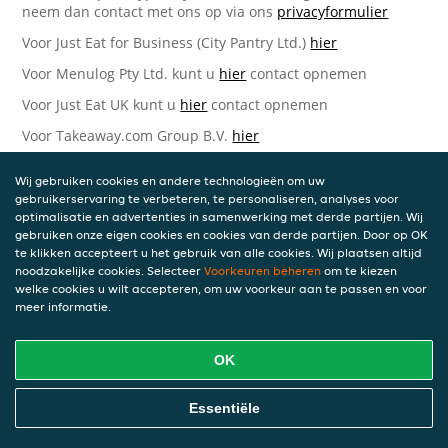
neem dan contact met ons op via ons
privacyformulier
Voor Just Eat for Business (City Pantry Ltd.)
hier
Voor Menulog Pty Ltd. kunt u
hier
contact opnemen
Voor Just Eat UK kunt u
hier
contact opnemen
Voor Takeaway.com Group B.V.
hier
Just Eat Takeaway.com Data Protection Officer -
Wij gebruiken cookies en andere technologieën om uw
Takeaway.com Group B.V.
gebruikerservaring te verbeteren, te personaliseren, analyses voor
optimalisatie en advertenties in samenwerking met derde partijen. Wij
Piet Heinkade 61
gebruiken onze eigen cookies en cookies van derde partijen. Door op OK
1019 GM Amsterdam
te klikken accepteert u het gebruik van alle cookies. Wij plaatsen altijd
Nederland
noodzakelijke cookies. Selecteer
Voorkeuren beheren
om te kiezen
welke cookies u wilt accepteren, om uw voorkeur aan te passen en voor
Bijgewerkte versies van deze
meer informatie.
Privacyverklaring
OK
Wij kunnen deze Verklaring van tijd tot tijd bijwerken als
reactie op veranderende juridische, technische of zakelijke
ontwikkelingen. Wanneer wij onze Privacyverklaring
Essentiële
bijwerken, zullen wij passende maatregelen nemen om u
op de hoogte te brengen, in overeenstemming met het