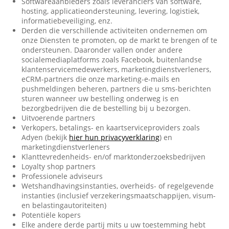
Softwareaanbieders zoals leveranciers van software,
hosting, applicatieondersteuning, levering, logistiek,
informatiebeveiliging, enz.
Derden die verschillende activiteiten ondernemen om
onze Diensten te promoten, op de markt te brengen of te
ondersteunen. Daaronder vallen onder andere
socialemediaplatforms zoals Facebook, buitenlandse
klantenservicemedewerkers, marketingdienstverleners,
eCRM-partners die onze marketing-e-mails en
pushmeldingen beheren, partners die u sms-berichten
sturen wanneer uw bestelling onderweg is en
bezorgbedrijven die de bestelling bij u bezorgen.
Uitvoerende partners
Verkopers, betalings- en kaartserviceproviders zoals
Adyen (bekijk
hier hun privacyverklaring
) en
marketingdienstverleners
Klanttevredenheids- en/of marktonderzoeksbedrijven
Loyalty shop partners
Professionele adviseurs
Wetshandhavingsinstanties, overheids- of regelgevende
instanties (inclusief verzekeringsmaatschappijen, visum-
en belastingautoriteiten)
Potentiële kopers
Elke andere derde partij mits u uw toestemming hebt